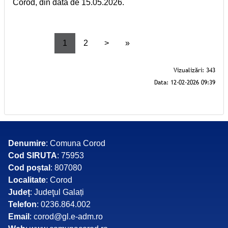
Corod, din data de 15.05.2026.
1
2
>
»
Denumire
: Comuna Corod
Cod SIRUTA
: 75953
Cod poștal
: 807080
Localitate
: Corod
Județ
: Judeţul Galați
Telefon
: 0236.864.002
Email
: corod@gl.e-adm.ro