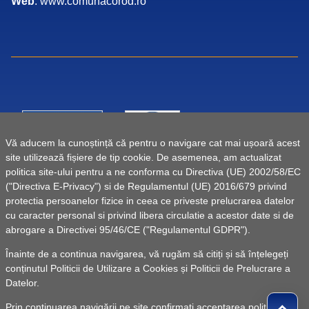
Web
: www.comunacorod.ro
Vă aducem la cunoștință că pentru o navigare cat mai ușoară acest
site utilizează fișiere de tip cookie. De asemenea, am actualizat
politica site-ului pentru a ne conforma cu Directiva (UE) 2002/58/EC
("Directiva E-Privacy") si de Regulamentul (UE) 2016/679 privind
protectia persoanelor fizice in ceea ce priveste prelucrarea datelor
cu caracter personal si privind libera circulatie a acestor date si de
abrogare a Directivei 95/46/CE ("Regulamentul GDPR").
Înainte de a continua navigarea, vă rugăm să citiți și să înțelegeți
conținutul
Politicii de Utilizare a Cookies
și
Politicii de Prelucrare a
Datelor
.
Prin continuarea navigării pe site confirmați acceptarea politicii de