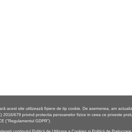
 acest site utilizează fișiere de tip cookie. De asemenea, am actualiza
2016/679 privind protectia persoanelor fizice in ceea ce priveste preluc
46/CE ("Regulamentul GDPR").
elegeți conținutul
Politicii de Utilizare a Cookies
și
Politicii de Prelucrare