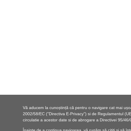
Vă aducem la cunoștință că pentru o navigare cat mai ușoară
2002/58/EC ("Directiva E-Privacy") si de Regulamentul (UE) 
circulatie a acestor date si de abrogare a Directivei 95/
Înainte de a continua navigarea, vă rugăm să citiți și să înț