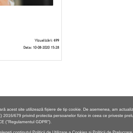
 acest site utilizează fișiere de tip cookie. De asemenea, am actualiza
2016/679 privind protectia persoanelor fizice in ceea ce priveste preluc
46/CE ("Regulamentul GDPR").
elegeți conținutul
Politicii de Utilizare a Cookies
și
Politicii de Prelucrare