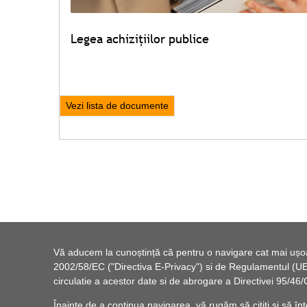
Legea achizițiilor publice
Vezi lista de documente
Vă aducem la cunoștință că pentru o navigare cat mai ușoară
2002/58/EC ("Directiva E-Privacy") si de Regulamentul (UE) 
circulatie a acestor date si de abrogare a Directivei 95/
Înainte de a continua navigarea, vă rugăm să citiți și să înț