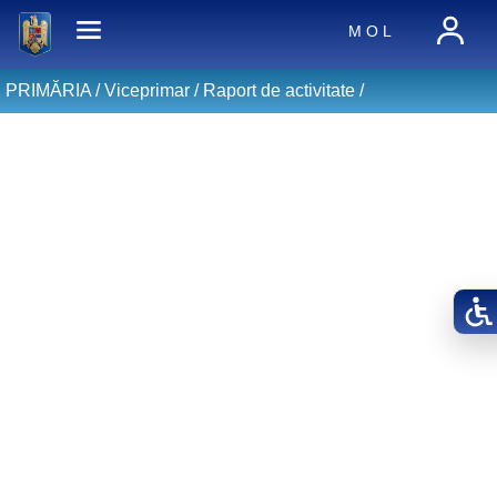
M O L
PRIMĂRIA /
Viceprimar
/
Raport de activitate
/