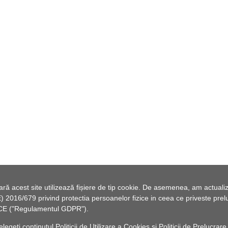
 acest site utilizează fișiere de tip cookie. De asemenea, am actualiza
2016/679 privind protectia persoanelor fizice in ceea ce priveste preluc
46/CE ("Regulamentul GDPR").
elegeți conținutul
Politicii de Utilizare a Cookies
și
Politicii de Prelucrare