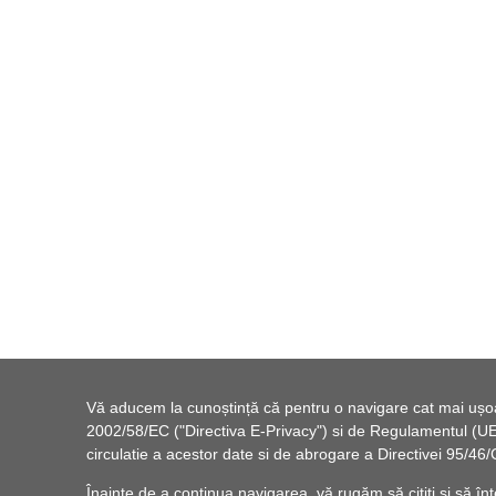
Vă aducem la cunoștință că pentru o navigare cat mai ușoară
2002/58/EC ("Directiva E-Privacy") si de Regulamentul (UE) 
circulatie a acestor date si de abrogare a Directivei 95/
Înainte de a continua navigarea, vă rugăm să citiți și să înț