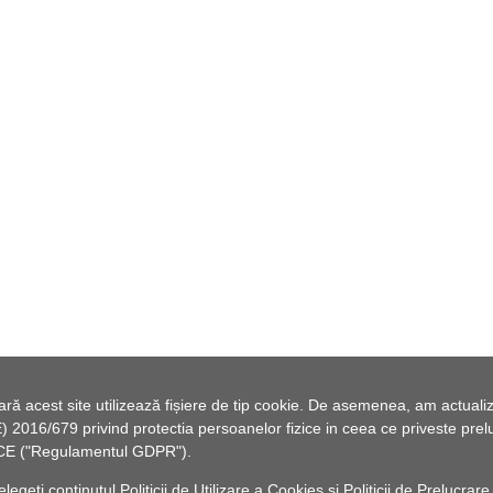
 acest site utilizează fișiere de tip cookie. De asemenea, am actualiza
2016/679 privind protectia persoanelor fizice in ceea ce priveste preluc
46/CE ("Regulamentul GDPR").
elegeți conținutul
Politicii de Utilizare a Cookies
și
Politicii de Prelucrare