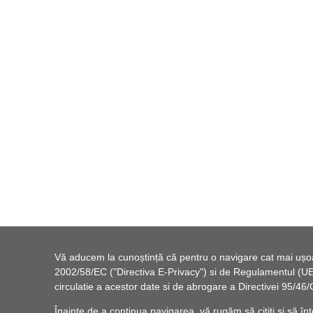
Vă aducem la cunoștință că pentru o navigare cat mai ușoară
2002/58/EC ("Directiva E-Privacy") si de Regulamentul (UE) 
circulatie a acestor date si de abrogare a Directivei 95/
Înainte de a continua navigarea, vă rugăm să citiți și să înț