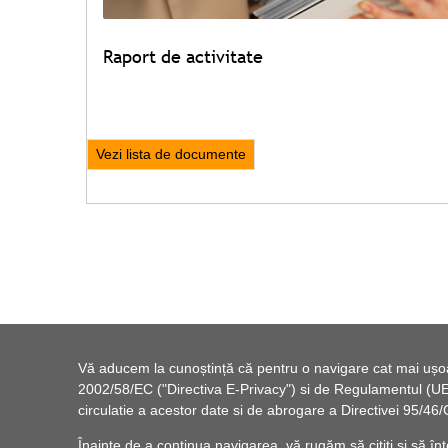
Raport de activitate
Vezi lista de documente
Vă aducem la cunoștință că pentru o navigare cat mai ușoară
2002/58/EC ("Directiva E-Privacy") si de Regulamentul (UE) 
circulatie a acestor date si de abrogare a Directivei 95/
Înainte de a continua navigarea, vă rugăm să citiți și să înț