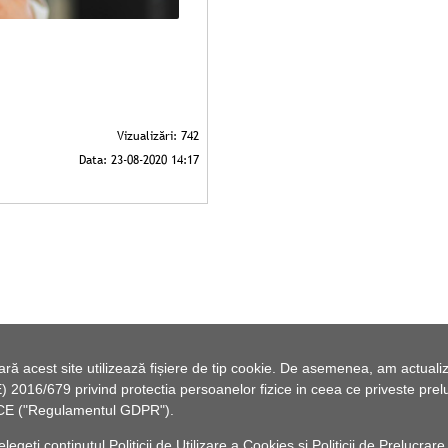
 acest site utilizează fișiere de tip cookie. De asemenea, am actualiza
2016/679 privind protectia persoanelor fizice in ceea ce priveste preluc
46/CE ("Regulamentul GDPR").
elegeți conținutul
Politicii de Utilizare a Cookies
și
Politicii de Prelucrare